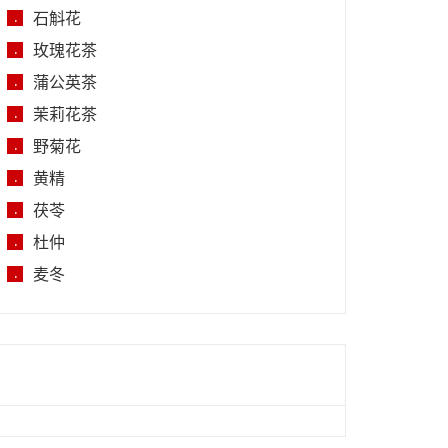
石斛花
.
玫瑰花茶
.
蒲公英茶
.
茉莉花茶
.
野菊花
.
黄精
.
茯苓
.
杜仲
.
麦冬
.