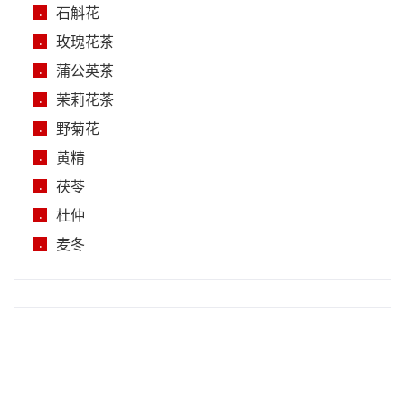
石斛花
.
玫瑰花茶
.
蒲公英茶
.
茉莉花茶
.
野菊花
.
黄精
.
茯苓
.
杜仲
.
麦冬
.