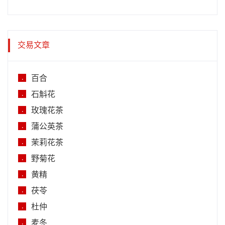
交易文章
百合
.
石斛花
.
玫瑰花茶
.
蒲公英茶
.
茉莉花茶
.
野菊花
.
黄精
.
茯苓
.
杜仲
.
麦冬
.