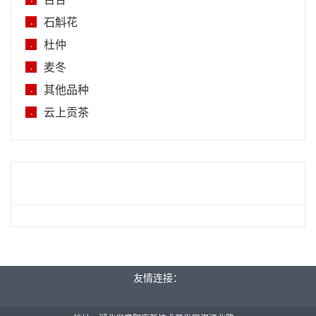
百合
石斛花
.
杜仲
.
麦冬
.
其他品种
.
云上贡茶
.
友情连接：